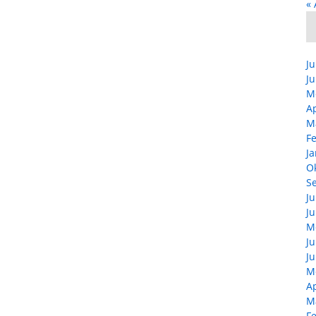
« 
Ju
Ju
M
Ap
M
F
Ja
O
S
Ju
Ju
M
Ju
Ju
M
Ap
M
F