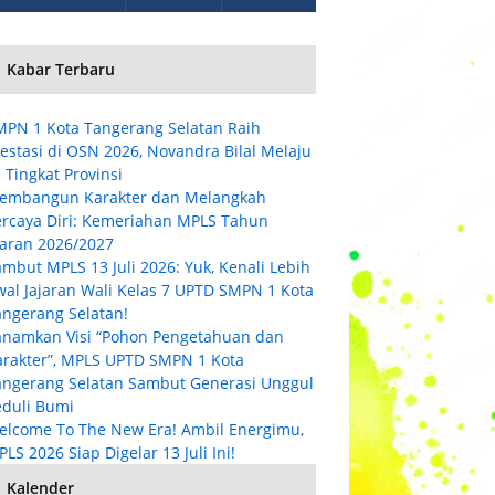
Kabar Terbaru
MPN 1 Kota Tangerang Selatan Raih
estasi di OSN 2026, Novandra Bilal Melaju
 Tingkat Provinsi
embangun Karakter dan Melangkah
ercaya Diri: Kemeriahan MPLS Tahun
jaran 2026/2027
mbut MPLS 13 Juli 2026: Yuk, Kenali Lebih
wal Jajaran Wali Kelas 7 UPTD SMPN 1 Kota
angerang Selatan!
anamkan Visi “Pohon Pengetahuan dan
arakter”, MPLS UPTD SMPN 1 Kota
angerang Selatan Sambut Generasi Unggul
eduli Bumi
elcome To The New Era! Ambil Energimu,
LS 2026 Siap Digelar 13 Juli Ini!
Kalender