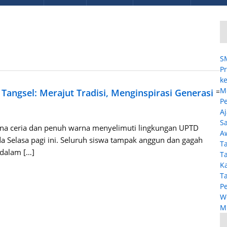
S
Pr
ke
M
Tangsel: Merajut Tradisi, Menginspirasi Generasi
=
P
A
Sa
sana ceria dan penuh warna menyelimuti lingkungan UPTD
A
a Selasa pagi ini. Seluruh siswa tampak anggun dan gagah
T
dalam […]
T
K
T
P
W
MP