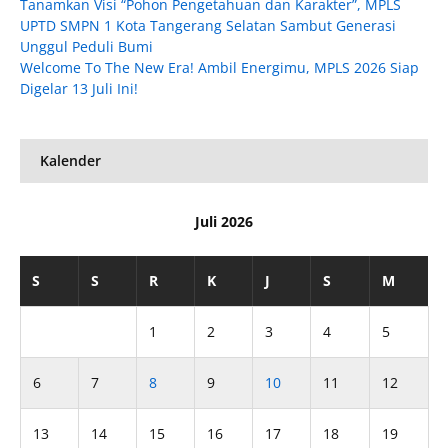
Tanamkan Visi “Pohon Pengetahuan dan Karakter”, MPLS
UPTD SMPN 1 Kota Tangerang Selatan Sambut Generasi
Unggul Peduli Bumi
Welcome To The New Era! Ambil Energimu, MPLS 2026 Siap
Digelar 13 Juli Ini!
Kalender
Juli 2026
S
S
R
K
J
S
M
1
2
3
4
5
6
7
8
9
10
11
12
13
14
15
16
17
18
19