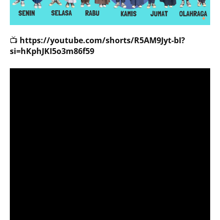
📺
https://youtube.com/shorts/R5AM9Jyt-bI?
si=hKphJKI5o3m86f59