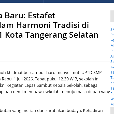
 Baru: Estafet
am Harmoni Tradisi di
S
1 Kota Tangerang Selatan
Pr
ke
M
P
A
Sa
A
nuh khidmat bercampur haru menyelimuti UPTD SMP
T
T
abu, 1 Juli 2026. Tepat pukul 12.30 WIB, sekolah ini
K
ni Kegiatan Lepas Sambut Kepala Sekolah, sebagai
T
mimpinan demi membawa sekolah menuju masa depan yang
P
W
MP
butan yang meriah dan sarat akan budaya. Kehadiran