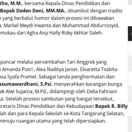
tho, M.M.
, bersama Kepala Dinas Pendidikan dan
Bapak Deden Deni, MM.MA.
, disambut dengan tradisi
n yang berbalut humor dalam prosesi ini dibawakan
ta, Markel Meydi Irwanto dan Muhammad Abdurrosyid,
mukau dari Agha Aisy Hafiy Rizky Akhtar Saleh.
rpancar melalui persembahan Tari Anggrek yang
Amanda Putri , Alea Naditya Janiar, Elvaretta Tsabita
hansa Syafa Pramel. Sebagai tanda penghormatan dan
Kusumawardhani, S.Psi.
menyerahkan karangan bunga
 Alwi Sujatna, M.Pd., didampingi oleh Delia Fahriani
a. Setelah prosesi sambutan yang hangat tersebut,
retaris Dinas Pendidikan dan Kebudayaan
Bapak R. Billy
lah dan para Kepala Sekolah se-Kota Tangerang Selatan,
menuju ruangan utama yang telah dipersiapkan.