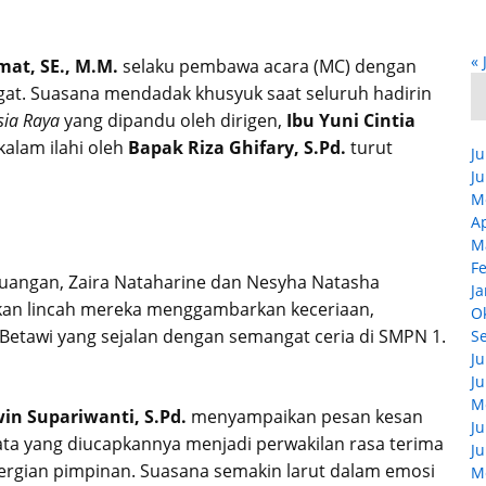
« 
at, SE., M.M.
selaku pembawa acara (MC) dengan
at. Suasana mendadak khusyuk saat seluruh hadirin
sia Raya
yang dipandu oleh dirigen,
Ibu Yuni Cintia
alam ilahi oleh
Bapak Riza Ghifary, S.Pd.
turut
Ju
Ju
M
Ap
M
F
uangan, Zaira Nataharine dan Nesyha Natasha
Ja
kan lincah mereka menggambarkan keceriaan,
O
Betawi yang sejalan dengan semangat ceria di SMPN 1.
S
Ju
Ju
M
win Supariwanti, S.Pd.
menyampaikan pesan kesan
Ju
ata yang diucapkannya menjadi perwakilan rasa terima
Ju
pergian pimpinan. Suasana semakin larut dalam emosi
M