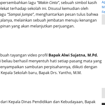
Ap
ersembahkan lagu
“Makin Cinta”
, sebuah simbol kasih
M
ekat terhadap sekolah ini. Disusul kemudian oleh
F
lagu
“Sampai Jumpa”
, menghantarkan pesan tulus bahwa
segalanya, melainkan sebuah jembatan menuju kenangan
pinan yang akan melanjutkan perjuangan.
buah tayangan video profil
Bapak Alwi Sujatna, M.Pd.
asi beliau berhasil menyentuh hati setiap pasang mata yang
menyampaikan sambutan perpisahannya, diikuti dengan
Kepala Sekolah baru, Bapak Drs. Yantho, M.M.
dari Kepala Dinas Pendidikan dan Kebudayaan, Bapak