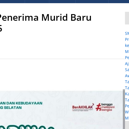
Penerima Murid Baru
5
S
Pr
ke
M
P
A
Sa
A
T
T
K
T
P
W
MP