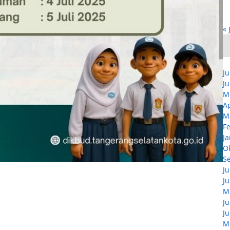
« 
Ju
Ju
M
Ap
M
F
Ja
O
S
Ju
Ju
M
Ju
Ju
M