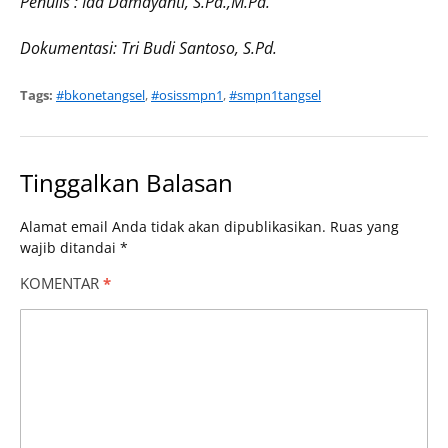
Penulis : Ida Damayanti, S.Pd.,M.Pd.
Dokumentasi: Tri Budi Santoso, S.Pd.
Tags:
#bkonetangsel
,
#osissmpn1
,
#smpn1tangsel
Tinggalkan Balasan
Alamat email Anda tidak akan dipublikasikan.
Ruas yang
wajib ditandai
*
KOMENTAR
*