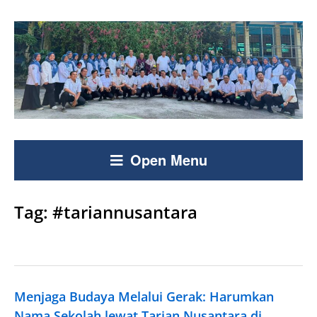
Open Menu
Tag:
#tariannusantara
Menjaga Budaya Melalui Gerak: Harumkan
Nama Sekolah lewat Tarian Nusantara di