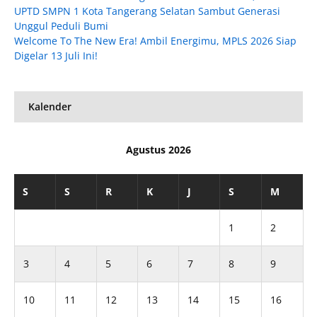
UPTD SMPN 1 Kota Tangerang Selatan Sambut Generasi
Unggul Peduli Bumi
Welcome To The New Era! Ambil Energimu, MPLS 2026 Siap
Digelar 13 Juli Ini!
Kalender
Agustus 2026
S
S
R
K
J
S
M
1
2
3
4
5
6
7
8
9
10
11
12
13
14
15
16