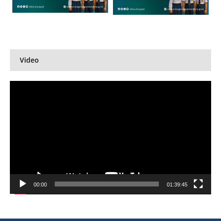
Video
Pemutar
Video
00:00
01:39:45